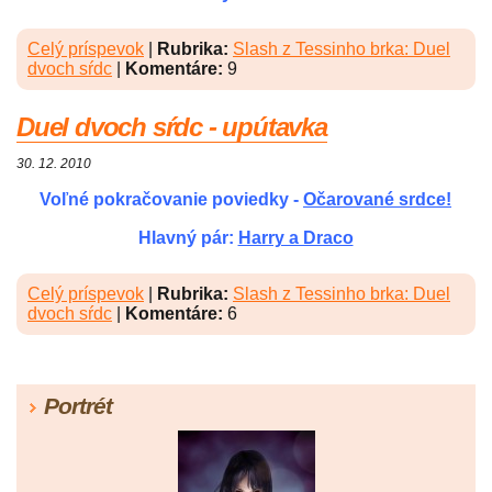
Celý príspevok
|
Rubrika:
Slash z Tessinho brka: Duel
dvoch sŕdc
|
Komentáre:
9
Duel dvoch sŕdc - upútavka
30. 12. 2010
Voľné pokračovanie poviedky -
Očarované srdce!
Hlavný pár:
Harry a Draco
Celý príspevok
|
Rubrika:
Slash z Tessinho brka: Duel
dvoch sŕdc
|
Komentáre:
6
Portrét