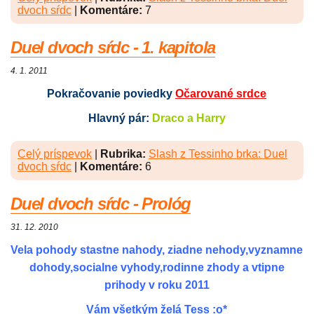
dvoch sŕdc
|
Komentáre:
7
Duel dvoch sŕdc - 1. kapitola
4. 1. 2011
Pokračovanie poviedky
Očarované srdce
Hlavný pár:
Draco a Harry
Celý príspevok
|
Rubrika:
Slash z Tessinho brka: Duel
dvoch sŕdc
|
Komentáre:
6
Duel dvoch sŕdc - Prológ
31. 12. 2010
Vela pohody stastne nahody, ziadne nehody,vyznamne
dohody,socialne vyhody,rodinne zhody a vtipne
prihody v roku 2011
Vám všetkým želá Tess :o*