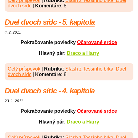
Celý príspevok
|
Rubrika:
Slash z Tessinho brka: Duel
dvoch sŕdc
|
Komentáre:
8
Duel dvoch sŕdc - 5. kapitola
4. 2. 2011
Pokračovanie poviedky
Očarované srdce
Hlavný pár:
Draco a Harry
Celý príspevok
|
Rubrika:
Slash z Tessinho brka: Duel
dvoch sŕdc
|
Komentáre:
8
Duel dvoch sŕdc - 4. kapitola
23. 1. 2011
Pokračovanie poviedky
Očarované srdce
Hlavný pár:
Draco a Harry
Celý príspevok
|
Rubrika:
Slash z Tessinho brka: Duel