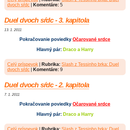
dvoch sŕdc
|
Komentáre:
5
Duel dvoch sŕdc - 3. kapitola
13. 1. 2011
Pokračovanie poviedky
Očarované srdce
Hlavný pár:
Draco a Harry
Celý príspevok
|
Rubrika:
Slash z Tessinho brka: Duel
dvoch sŕdc
|
Komentáre:
9
Duel dvoch sŕdc - 2. kapitola
7. 1. 2011
Pokračovanie poviedky
Očarované srdce
Hlavný pár:
Draco a Harry
Celý príspevok
|
Rubrika:
Slash z Tessinho brka: Duel