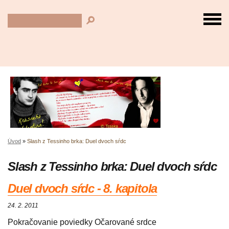
Úvod
»
Slash z Tessinho brka: Duel dvoch sŕdc
Slash z Tessinho brka: Duel dvoch sŕdc
Duel dvoch sŕdc - 8. kapitola
24. 2. 2011
Pokračovanie poviedky Očarované srdce