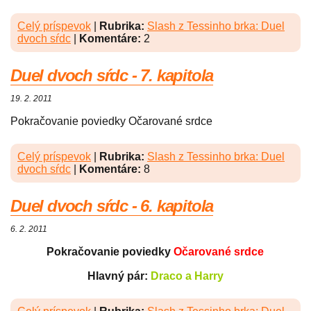
Celý príspevok
|
Rubrika:
Slash z Tessinho brka: Duel
dvoch sŕdc
|
Komentáre:
2
Duel dvoch sŕdc - 7. kapitola
19. 2. 2011
Pokračovanie poviedky Očarované srdce
Celý príspevok
|
Rubrika:
Slash z Tessinho brka: Duel
dvoch sŕdc
|
Komentáre:
8
Duel dvoch sŕdc - 6. kapitola
6. 2. 2011
Pokračovanie poviedky
Očarované srdce
Hlavný pár:
Draco a Harry