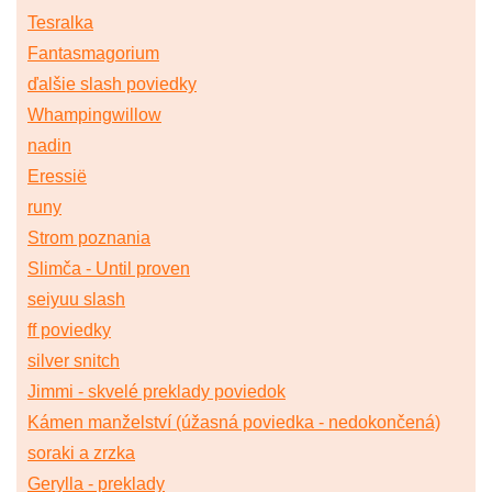
Tesralka
Fantasmagorium
ďalšie slash poviedky
Whampingwillow
nadin
Eressië
runy
Strom poznania
Slimča - Until proven
seiyuu slash
ff poviedky
silver snitch
Jimmi - skvelé preklady poviedok
Kámen manželství (úžasná poviedka - nedokončená)
soraki a zrzka
Gerylla - preklady