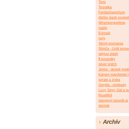
Tess
Tesralka
Fantasmagorium
ďalšie slash povied
Whampingwillow
nadin
Eressië
runy
Strom poznania
Slimča - Until prov
seiyuu slash
ff poviedky
silver snitch
Jimmi - skvelé pre
Kámen manželství 
soraki a zrzka
Gerylla - preklady
Lucy, Sevy, Gal a ja 
ReaWhit
slangový slovník aj
slovnik
Archív