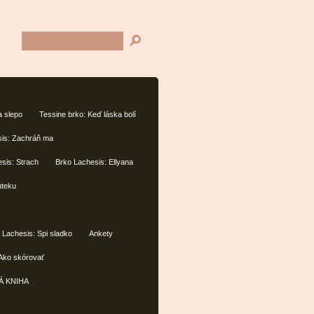
a slepo
Tessine brko: Keď láska bolí
sis: Zachráň ma
sis: Strach
Brko Lachesis: Ellyana
úteku
 Lachesis: Spi sladko
Ankety
 Ako skórovať
Á KNIHA