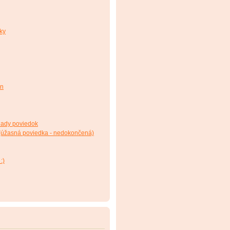
ky
en
klady poviedok
(úžasná poviedka - nedokončená)
:)