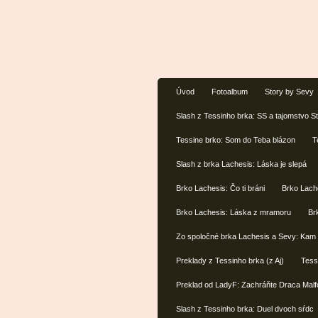
Úvod
Fotoalbum
Story by Sevy
Slash z Tessinho brka: SS a tajomstvo 
Tessine brko: Som do Teba blázon
T
Slash z brka Lachesis: Láska je slepá
Brko Lachesis: Čo ti bráni
Brko Lach
Brko Lachesis: Láska z mramoru
Br
Zo spoločné brka Lachesis a Sevy: Kam 
Preklady z Tessinho brka (z Aj)
Tess
Preklad od LadyF: Zachráňte Draca Mal
Slash z Tessinho brka: Duel dvoch sŕdc