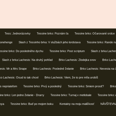
Tess: Jednorázovky
Tessine brko: Poznám ťa
Tessine brko: Očarované srdce
Stonehenge
Slash z Tessinho brka: V službách jeho lordstava
Tessine brko: Rande n
essine brko: Do posledného dychu
Tessine brko: Post scriptum
Slash z brka Lache
Slash z brka Lachesis: Na druhý pohľad
Brko Lachesis: Zlodejka snov
Brko Lache
esis: Mr a Mrs Snape
Brko Lachesis: Posledné želanie
Brko Lachesis: Nevesta na 
ko Lachesis: Osud to tak chcel
Brko Lachesis: Viem, že to pre mňa urobíš
s nepriateľom
Tessine brko: Prvý a posledný
Tessine brko: Smiem prosiť?
Brko
ine brko: Len jedno želanie - Drarry
Tessine brko: Turnaj v metlobale
Tessine brko:
foya
Tessine brko: Buď po mojom boku
Kontakty na moju maličkosť
NÁVŠTEVN