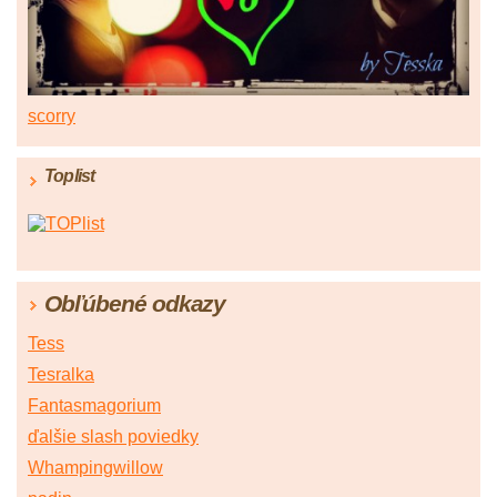
scorry
Toplist
Obľúbené odkazy
Tess
Tesralka
Fantasmagorium
ďalšie slash poviedky
Whampingwillow