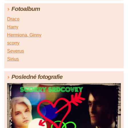
Fotoalbum
Draco
Harry
Hermiona, Ginny
scorry
Severus
Sirius
Posledné fotografie