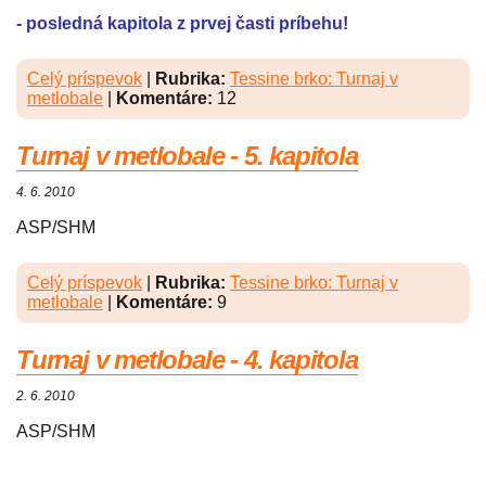
- posledná kapitola z prvej časti príbehu!
Celý príspevok
|
Rubrika:
Tessine brko: Turnaj v
metlobale
|
Komentáre:
12
Turnaj v metlobale - 5. kapitola
4. 6. 2010
ASP/SHM
Celý príspevok
|
Rubrika:
Tessine brko: Turnaj v
metlobale
|
Komentáre:
9
Turnaj v metlobale - 4. kapitola
2. 6. 2010
ASP/SHM