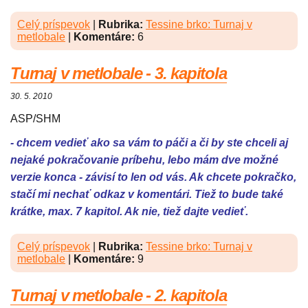
Celý príspevok
|
Rubrika:
Tessine brko: Turnaj v
metlobale
|
Komentáre:
6
Turnaj v metlobale - 3. kapitola
30. 5. 2010
ASP/SHM
- chcem vedieť ako sa vám to páči a či by ste chceli aj
nejaké pokračovanie príbehu, lebo mám dve možné
verzie konca - závisí to len od vás. Ak chcete pokračko,
stačí mi nechať odkaz v komentári. Tiež to bude také
krátke, max. 7 kapitol. Ak nie, tiež dajte vedieť.
Celý príspevok
|
Rubrika:
Tessine brko: Turnaj v
metlobale
|
Komentáre:
9
Turnaj v metlobale - 2. kapitola