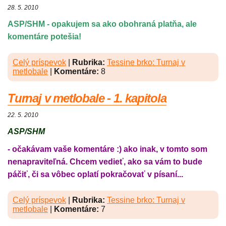
28. 5. 2010
ASP/SHM - opakujem sa ako obohraná platňa, ale
komentáre potešia!
Celý príspevok
|
Rubrika:
Tessine brko: Turnaj v
metlobale
|
Komentáre:
8
Turnaj v metlobale - 1. kapitola
22. 5. 2010
ASP/SHM
- očakávam vaše komentáre :) ako inak, v tomto som
nenapraviteľná. Chcem vedieť, ako sa vám to bude
páčiť, či sa vôbec oplatí pokračovať v písaní...
Celý príspevok
|
Rubrika:
Tessine brko: Turnaj v
metlobale
|
Komentáre:
7