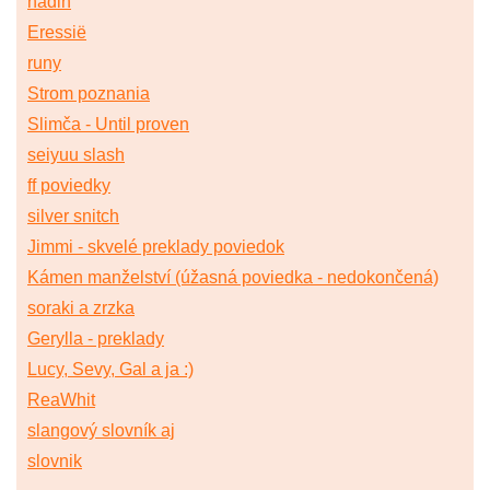
nadin
Eressië
runy
Strom poznania
Slimča - Until proven
seiyuu slash
ff poviedky
silver snitch
Jimmi - skvelé preklady poviedok
Kámen manželství (úžasná poviedka - nedokončená)
soraki a zrzka
Gerylla - preklady
Lucy, Sevy, Gal a ja :)
ReaWhit
slangový slovník aj
slovnik