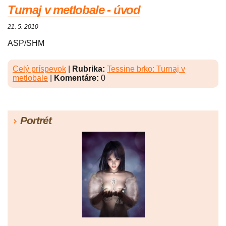
Turnaj v metlobale - úvod
21. 5. 2010
ASP/SHM
Celý príspevok
|
Rubrika:
Tessine brko: Turnaj v
metlobale
|
Komentáre:
0
Portrét